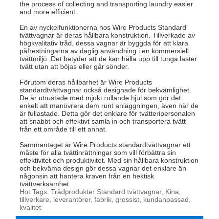
the process of collecting and transporting laundry easier
and more efficient.
En av nyckelfunktionerna hos Wire Products Standard
tvättvagnar är deras hållbara konstruktion. Tillverkade av
högkvalitativ tråd, dessa vagnar är byggda för att klara
påfrestningarna av daglig användning i en kommersiell
tvättmiljö. Det betyder att de kan hålla upp till tunga laster
tvätt utan att böjas eller går sönder.
Förutom deras hållbarhet är Wire Products
standardtvättvagnar också designade för bekvämlighet.
De är utrustade med mjukt rullande hjul som gör det
enkelt att manövrera dem runt anläggningen, även när de
är fullastade. Detta gör det enklare för tvätteripersonalen
att snabbt och effektivt samla in och transportera tvätt
från ett område till ett annat.
Sammantaget är Wire Products standardtvättvagnar ett
måste för alla tvättinrättningar som vill förbättra sin
effektivitet och produktivitet. Med sin hållbara konstruktion
och bekväma design gör dessa vagnar det enklare än
någonsin att hantera kraven från en hektisk
tvättverksamhet.
Hot Tags: Trådprodukter Standard tvättvagnar, Kina,
tillverkare, leverantörer, fabrik, grossist, kundanpassad,
kvalitet