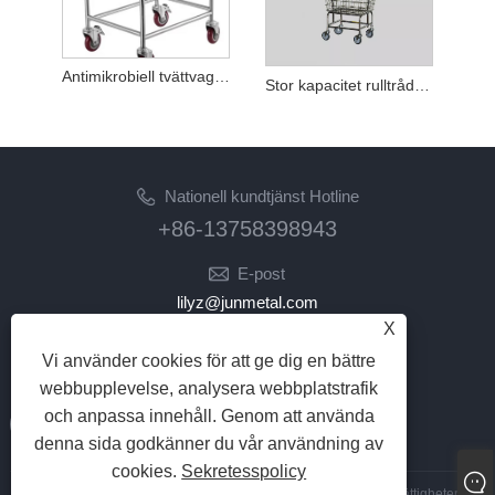
Antimikrobiell tvättvagn med dubbelstång
Stor kapacitet rulltråd Utility tvättvagnar
Nationell kundtjänst Hotline
+86-13758398943
E-post
lilyz@junmetal.com
X
junmetal.hardware.ltd@gmail.com
Vi använder cookies för att ge dig en bättre
FÖLJ OSS
webbupplevelse, analysera webbplatstrafik
och anpassa innehåll. Genom att använda
denna sida godkänner du vår användning av
cookies.
Sekretesspolicy
Copyright © 2023 Jiaxing Junmetal Technology Co.,Ltd. Alla rättigheter