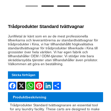
Trådprodukter Standard tvättvagnar
JunMetal är känt som en av de mest professionella
tillverkarna och leverantörerna av standardtvättvagnar för
trådprodukter i Kina, vi har tillhandahållit högkvalitativa
standardtvättvagnar för trådprodukter tillverkade i Kina till
grossister över hela världen. Vi har egen fabrik och
tillhandahåller OEM / ODM-tjänster. Vi stödjer inte bara
skräddarsydda tjänster utan tillhandahåller även prislistor.
Välkommen att göra en beställning.
Skicka förfrågan
Facebook
X
WhatsApp
Pinterest
LinkedIn
Share
Produktbeskrivning
Trådprodukter Standard tvättvagnar
are an essential tool
for any laundry facility. These carts are designed to make