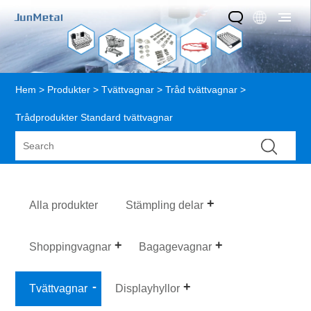
Hem
>
Produkter
>
Tvättvagnar
>
Tråd tvättvagnar
>
Trådprodukter Standard tvättvagnar
Alla produkter
Stämpling delar
Shoppingvagnar
Bagagevagnar
Tvättvagnar
Displayhyllor