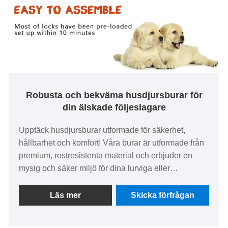
Robusta och bekväma husdjursburar för
din älskade följeslagare
Upptäck husdjursburar utformade för säkerhet,
hållbarhet och komfort! Våra burar är utformade från
premium, rostresistenta material och erbjuder en
mysig och säker miljö för dina lurviga eller
fjädervänner. De har säkra låsmekanismer, lätt att
rengöra brickor och valfria rörlighetshjul, de är
Läs mer
Skicka förfrågan
perfekta för hem eller resor. Med olika storlekar och
stilar tillgodoser vi behoven hos hundar, katter,