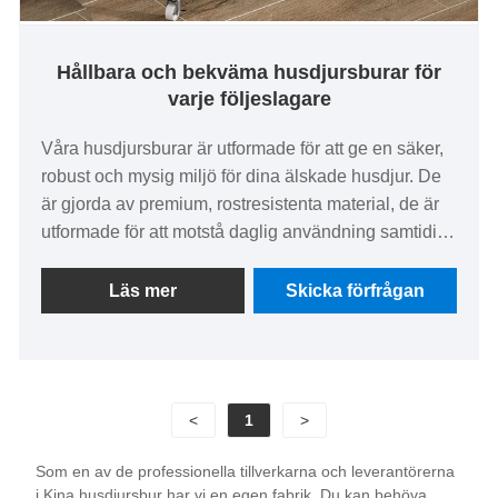
Hållbara och bekväma husdjursburar för
varje följeslagare
Våra husdjursburar är utformade för att ge en säker,
robust och mysig miljö för dina älskade husdjur. De
är gjorda av premium, rostresistenta material, de är
utformade för att motstå daglig användning samtidigt
som du säkerställer ditt husdjurs komfort. Med
funktioner som säkra låsmekanismer, lätt att rengöra
Läs mer
Skicka förfrågan
brickor och valfria rörlighetshjul är dessa burar
idealiska för både hem och resor. De finns i olika
storlekar och stilar och tillgodoser behoven hos
hundar, katter, kaniner, fåglar och mer. Välj en bur
<
1
>
som prioriterar ditt husdjurs välbefinnande och
passar din livsstil.
Som en av de professionella tillverkarna och leverantörerna
i Kina husdjursbur har vi en egen fabrik. Du kan behöva