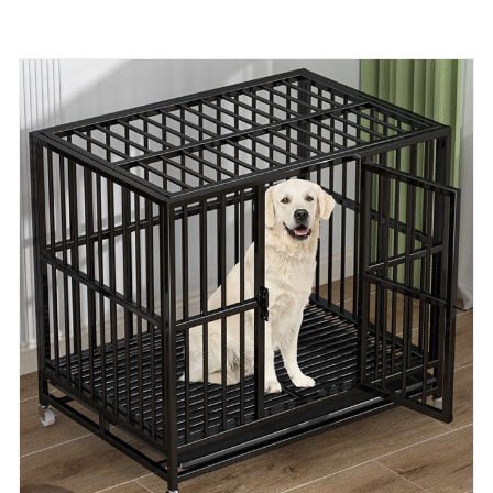
kaniner, fåglar och mer. Välj en bur som sätter ditt
husdjurs välbefinnande först medan du kompletterar
din livsstil