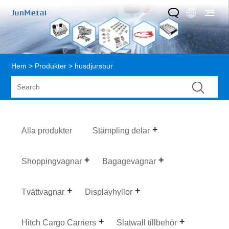
Hem
>
Produkter
> husdjursbur
Alla produkter
Stämpling delar
Shoppingvagnar
Bagagevagnar
Tvättvagnar
Displayhyllor
Hitch Cargo Carriers
Slatwall tillbehör