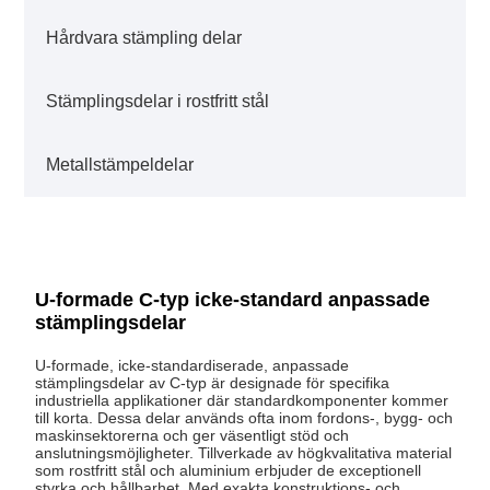
Hårdvara stämpling delar
Stämplingsdelar i rostfritt stål
Metallstämpeldelar
U-formade C-typ icke-standard anpassade
stämplingsdelar
U-formade, icke-standardiserade, anpassade
stämplingsdelar av C-typ är designade för specifika
industriella applikationer där standardkomponenter kommer
till korta. Dessa delar används ofta inom fordons-, bygg- och
maskinsektorerna och ger väsentligt stöd och
anslutningsmöjligheter. Tillverkade av högkvalitativa material
som rostfritt stål och aluminium erbjuder de exceptionell
styrka och hållbarhet. Med exakta konstruktions- och