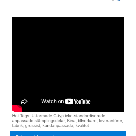
Hot Tags: U-formade C-typ icke-standardiserade
anpassade stämplingsdelar, Kina, tillverkare, leverantörer,
fabrik, grossist, kundanpassade, kvalitet