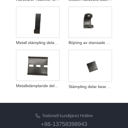
Metall stämpling delar bearbetning hårdvara produkter
Böjning av stansade delar i rostfritt stål
Metallstämplande delar böjer rostfritt
Stämpling delar bearbetning av metallprodukter
Nationell kundtjänst Hotline
+86-13758398943