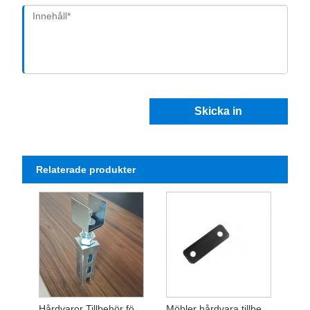
Skicka in
Relaterade produkter
Hårdvaror Tillbehör för solceller
Möbler hårdvara tillbehör metall stämpling delar