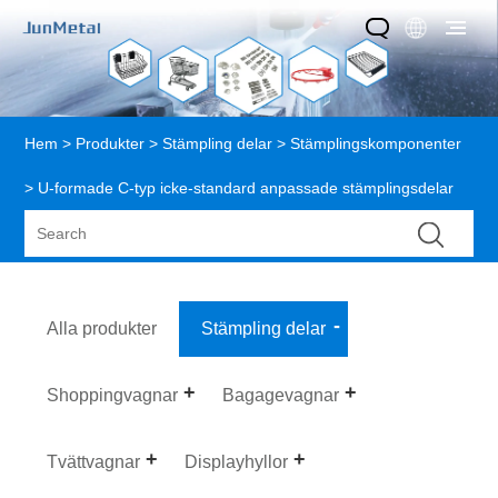
Hem
>
Produkter
>
Stämpling delar
>
Stämplingskomponenter
> U-formade C-typ icke-standard anpassade stämplingsdelar
Alla produkter
Stämpling delar
Shoppingvagnar
Bagagevagnar
Tvättvagnar
Displayhyllor