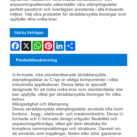
anpassningsalternativ säkerställer våra stämplingsdelar
perfekt passform och överlägsen prestanda i alla krävande
miljöer. Välj våra produkter för skräddarsydda lösningar som
uppfyller dina unika krav.
Skicka förfrågan
Facebook
X
WhatsApp
Pinterest
LinkedIn
Share
Produktbeskrivning
U-formade, icke-standardiserade skräddarsydda
stämplingsdelar av C-typ är viktiga komponenter i olika
industriella applikationer. Dessa delar är speciellt
designade för att möta unika krav som standarddelar inte
kan uppfylla, vilket ger skräddarsydda lösningar för olika
behov.
Mångsidighet och tillämpning
Dessa skräddarsydda stämplingsdelar används ofta inom
fordons-, bygg-, elektronik- och maskinindustrin. Deras U-
formade och C-formade design erbjuder flexibilitet och
anpassningsförmåga, vilket gör dem idealiska för
komplexa sammansättningar och strukturer. Oavsett om
de används som kopplingar, fästen eller stöd, garanterar