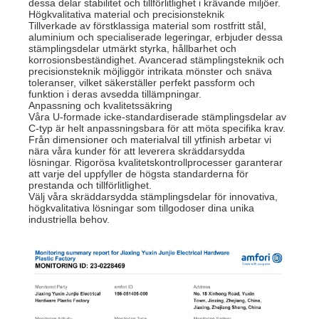
dessa delar stabilitet och tillförlitlighet i krävande miljöer.
Högkvalitativa material och precisionsteknik
Tillverkade av förstklassiga material som rostfritt stål,
aluminium och specialiserade legeringar, erbjuder dessa
stämplingsdelar utmärkt styrka, hållbarhet och
korrosionsbeständighet. Avancerad stämplingsteknik och
precisionsteknik möjliggör intrikata mönster och snäva
toleranser, vilket säkerställer perfekt passform och
funktion i deras avsedda tillämpningar.
Anpassning och kvalitetssäkring
Våra U-formade icke-standardiserade stämplingsdelar av
C-typ är helt anpassningsbara för att möta specifika krav.
Från dimensioner och materialval till ytfinish arbetar vi
nära våra kunder för att leverera skräddarsydda
lösningar. Rigorösa kvalitetskontrollprocesser garanterar
att varje del uppfyller de högsta standarderna för
prestanda och tillförlitlighet.
Välj våra skräddarsydda stämplingsdelar för innovativa,
högkvalitativa lösningar som tillgodoser dina unika
industriella behov.