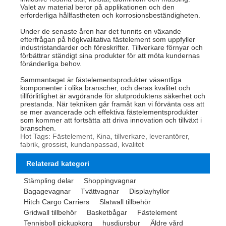
Valet av material beror på applikationen och den
erforderliga hållfastheten och korrosionsbeständigheten.
Under de senaste åren har det funnits en växande
efterfrågan på högkvalitativa fästelement som uppfyller
industristandarder och föreskrifter. Tillverkare förnyar och
förbättrar ständigt sina produkter för att möta kundernas
föränderliga behov.
Sammantaget är fästelementsprodukter väsentliga
komponenter i olika branscher, och deras kvalitet och
tillförlitlighet är avgörande för slutproduktens säkerhet och
prestanda. När tekniken går framåt kan vi förvänta oss att
se mer avancerade och effektiva fästelementsprodukter
som kommer att fortsätta att driva innovation och tillväxt i
branschen.
Hot Tags: Fästelement, Kina, tillverkare, leverantörer,
fabrik, grossist, kundanpassad, kvalitet
Relaterad kategori
Stämpling delar
Shoppingvagnar
Bagagevagnar
Tvättvagnar
Displayhyllor
Hitch Cargo Carriers
Slatwall tillbehör
Gridwall tillbehör
Basketbågar
Fästelement
Tennisboll pickupkorg
husdjursbur
Äldre vård