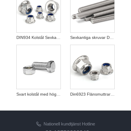
DIN934 Kolstål Sexkantsnötter Förzinkat Grad 8.8
Sexkantiga skruvar DIN931 rostfritt stål
Svart kolstål med hög hållfasthet 12,9 sexkantsbult
Din6923 Flänsmuttrar Aluminiumlegering Stål M6
Nationell kundtjänst Hotline