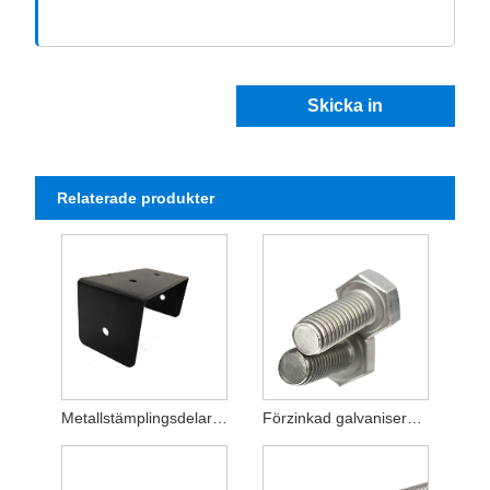
Skicka in
Relaterade produkter
Metallstämplingsdelar 304 rostfria tillbehör
Förzinkad galvaniserad sexkantsbult DIN931