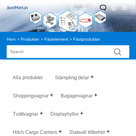
Hem
>
Produkter
>
Fästelement
> Fästprodukter
Alla produkter
Stämpling delar
Shoppingvagnar
Bagagevagnar
Tvättvagnar
Displayhyllor
Hitch Cargo Carriers
Slatwall tillbehör