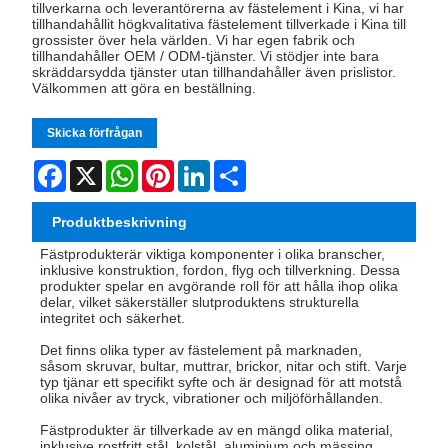
tillverkarna och leverantörerna av fästelement i Kina, vi har
tillhandahållit högkvalitativa fästelement tillverkade i Kina till
grossister över hela världen. Vi har egen fabrik och
tillhandahåller OEM / ODM-tjänster. Vi stödjer inte bara
skräddarsydda tjänster utan tillhandahåller även prislistor.
Välkommen att göra en beställning.
Skicka förfrågan
Facebook
X
WhatsApp
Pinterest
LinkedIn
Share
Produktbeskrivning
Fästprodukter
är viktiga komponenter i olika branscher,
inklusive konstruktion, fordon, flyg och tillverkning. Dessa
produkter spelar en avgörande roll för att hålla ihop olika
delar, vilket säkerställer slutproduktens strukturella
integritet och säkerhet.
Det finns olika typer av fästelement på marknaden,
såsom skruvar, bultar, muttrar, brickor, nitar och stift. Varje
typ tjänar ett specifikt syfte och är designad för att motstå
olika nivåer av tryck, vibrationer och miljöförhållanden.
Fästprodukter är tillverkade av en mängd olika material,
inklusive rostfritt stål, kolstål, aluminium och mässing.